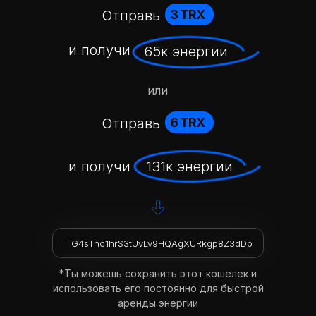
Отправь
3 TRX
и получи
65к энергии
или
Отправь
6 TRX
и получи
131к энергии
TG4sTnc1hrS3tUvLv9HQAgXURkgp8Z3dDp
*Ты можешь сохранить этот кошелек и
использовать его постоянно для быстрой
аренды энергии