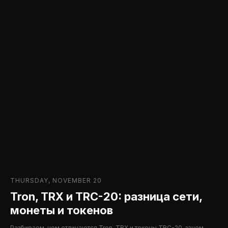
THURSDAY, NOVEMBER 20
Tron, TRX и TRC-20: разница сети,
монеты и токенов
Разбираем, чем отличаются Tron, TRX и токены TRC-20, зачем