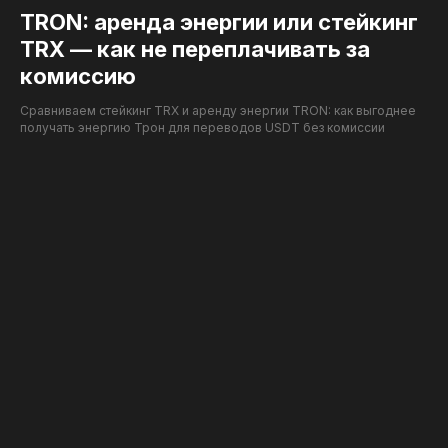
TRON: аренда энергии или стейкинг
TRX — как не переплачивать за
комиссию
Сравниваем стейкинг TRX и аренду энергии TRON: как выгоднее
получать энергию Трон для переводов USDT без комиссии